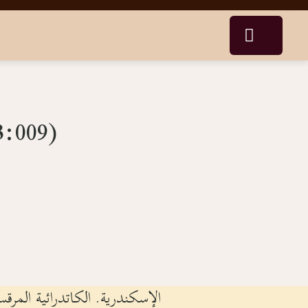
(003:009) تعقيب على بعض ألقاب الروح القدس
الإسكندرية. الكاتدرائية المرقسية. الآب