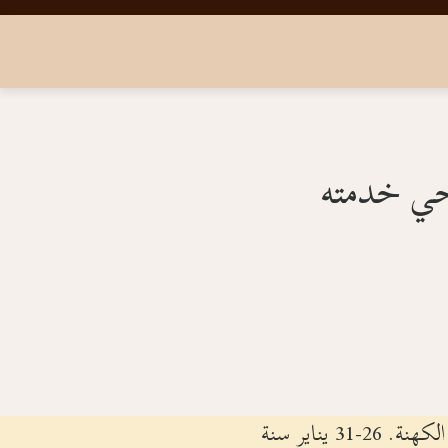
إيبارشيتا لوس أنجلوس وجنوب أمريكا، أطلنطا. دير السيد العذراء والقديسة دميانه، الآباء الكهنة. 26-31 يناير سنة