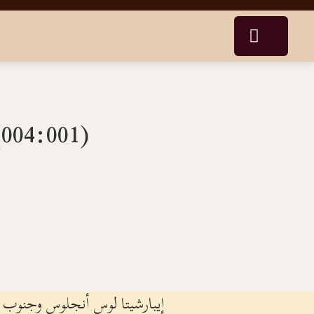
(004:001) قوانين كنسية تختص بالكاهن ومناحي خدمته