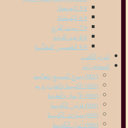
5/4 البَصخة1
6/4 البَصخة2
7/4 سبت الفَرَح
8/4 عيد القيامة
9/4 الخمسين المقدَّسة
لشراء الكتب
المحاضرات
(001) يسوع المسيح وتعاليمه
(002) الكنيسة والعذراء مريم
(003) الإيمان والعقيدة
(004) قوانين الكنيسة
(005) صلوات الكنيسة
(006) أسرار الكنيسة