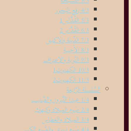
4/3 رفع البَخور
5/3 القُدَّاس1
6/3 القُدَّاس2
7/3 الدِّبلة والإكليل
8/3 الأجبية
9/3 التَّوبة والاعتراف
10/3 الكهنوت1
11/3 الكهنوت2
السِّلسلة الرَّابعة
1/4 عيدا النَّيروز والصَّليب
2/4 صَوم الميلاد وكيهك
3/4 الميلاد والغطاس
4/4 صَوم نينوى والصَّوم الكبير