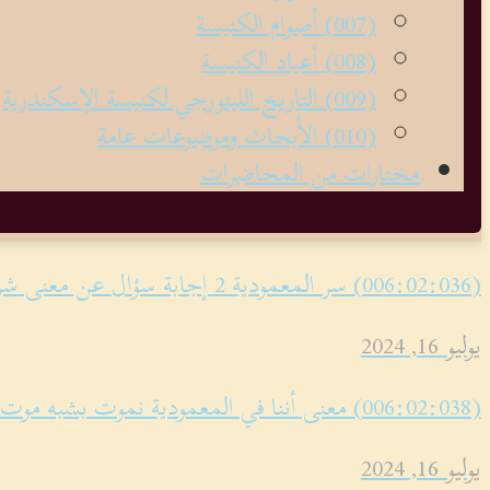
(007) أصوام الكنيسة
(008) أعياد الكنيسة
(009) التاريخ الليتورجي لكنيسة الإسكندرية
(010) الأبحاث وموضوعات عامة
مختارات من المحاضرات
(006:02:036) سر المعمودية 2 إجابة سؤال عن معنى شركاء الطبيعة الإلهية وتأله الإنسان
يوليو 16, 2024
(006:02:038) معنى أننا في المعمودية نموت بشبه موت المسيح
يوليو 16, 2024