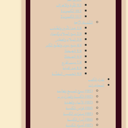
9/3 التَّوبة والاعتراف
10/3 الكهنوت1
11/3 الكهنوت2
السِّلسلة الرَّابعة
1/4 عيدا النَّيروز والصَّليب
2/4 صَوم الميلاد وكيهك
3/4 الميلاد والغطاس
4/4 صَوم نينوى والصَّوم الكبير
5/4 البَصخة1
6/4 البَصخة2
7/4 سبت الفَرَح
8/4 عيد القيامة
9/4 الخمسين المقدَّسة
لشراء الكتب
المحاضرات
(001) يسوع المسيح وتعاليمه
(002) الكنيسة والعذراء مريم
(003) الإيمان والعقيدة
(004) قوانين الكنيسة
(005) صلوات الكنيسة
(006) أسرار الكنيسة
(007) أصوام الكنيسة