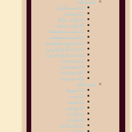
السِّلسلة الثَّانية
1/2 الكنيسة الآشوريَّة
2/2 كنيسة مصر
3/2 الكنائس الشَّرقيَّة
4/2 الكنائس البيزنطيَّة
5/2 الكنيسة، مبناها ومعناها
6-8/2 معجم المصطلحات
9/2 الملامح المبكِّرة للكنيسة
10/2 موجز التَّاريخ اللِّيتورجي1
11/2 موجز التَّاريخ اللِّيتورجي2
12/2 محاضرات1
13/2 محاضرات2
14/2 محاضرات3
15/2 سؤال وجواب
السِّلسلة الثَّالثة
1/3 المعموديَّة
2/3 الميرون
3/3 التَّسبحة
4/3 رفع البَخور
5/3 القُدَّاس1
6/3 القُدَّاس2
7/3 الدِّبلة والإكليل
8/3 الأجبية