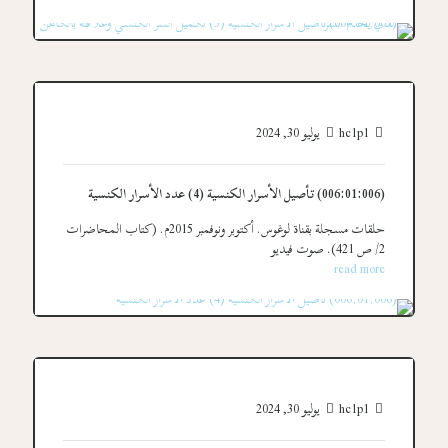
hc1p1
يوليو 30, 2024
(006:01:006) تأصيل الأسرار الكنسية (4) عدد الأسرار الكنسية
حلقات مسجلة بقناة لوغوس. أكتوبر ونوفمبر 2015م. (كتاب المحاضرات
2/ ص 421). صوت فيديو
read more
hc1p1
يوليو 30, 2024