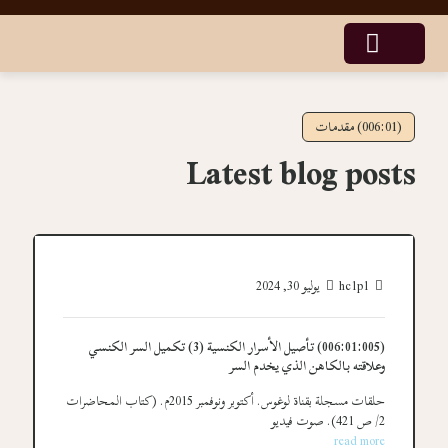
(006:01) مقدمات
Latest blog posts
hc1p1
يوليو 30, 2024
(006:01:005) تأصيل الأسرار الكنسية (3) تكميل السر الكنسي
وعلاقته بالكاهن الذي يخدم السر
حلقات مسجلة بقناة لوغوس. أكتوبر ونوفمبر 2015م. (كتاب المحاضرات
2/ ص 421). صوت فيديو
read more