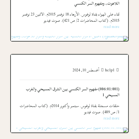
اللاهوت، ومفهوم السر الكنسي
لقاء على الهواء بقناة لوغوس. الأربعاء 18 نوفمبر 2015م. الاثنين 23 نوفمبر
2015م. (كتاب المحاضرات 2/ ص 421). صوت فيديو
read more
hc1p1
أغسطس 10, 2024
(006:01:001) مفهوم السر الكنسي بين الشرق المسيحي والغرب
المسيحي 1
حلقات مسجلة بقناة لوغوس. سبتمبر وأكتوبر 2014م. (كتاب المحاضرات
1/ ص 489). صوت فيديو
read more