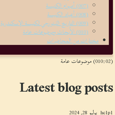
(007) أصوام الكنيسة
(008) أعياد الكنيسة
(009) التاريخ الليتورجي لكنيسة الإسكندرية
(010) الأبحاث وموضوعات عامة
مختارات من المحاضرات
(010:02) موضوعات عامة
Latest blog posts
hc1p1
يوليو 28, 2024