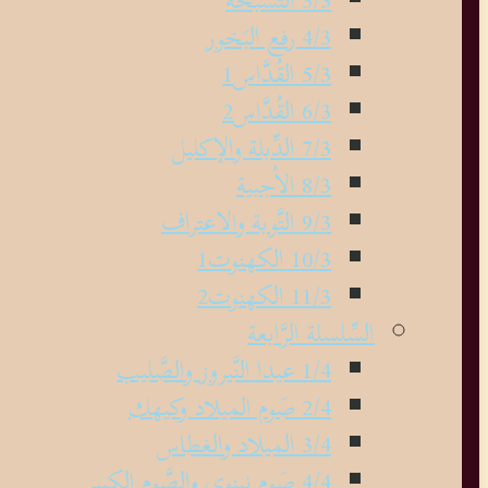
4/3 رفع البَخور
5/3 القُدَّاس1
6/3 القُدَّاس2
7/3 الدِّبلة والإكليل
8/3 الأجبية
9/3 التَّوبة والاعتراف
10/3 الكهنوت1
11/3 الكهنوت2
السِّلسلة الرَّابعة
1/4 عيدا النَّيروز والصَّليب
2/4 صَوم الميلاد وكيهك
3/4 الميلاد والغطاس
4/4 صَوم نينوى والصَّوم الكبير