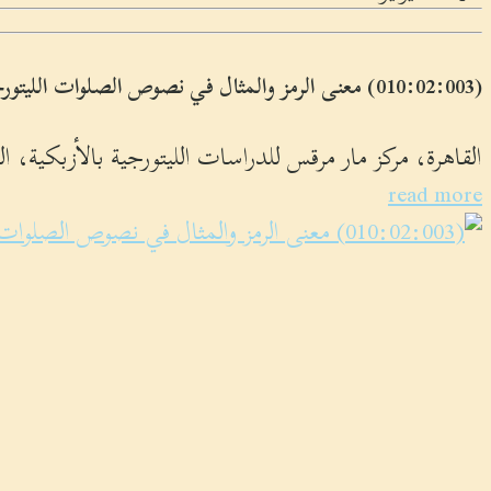
(010:02:003) معنى الرمز والمثال في نصوص الصلوات الليتورجية وكتابات آباء الكنيسة 1
القاهرة، مركز مار مرقس للدراسات الليتورجية بالأزبكية، الثلاثاء 7 نوفمبر 2017م. (كتاب المحاضرات 3/ ص 365)
read more