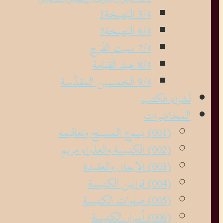
5/4 البَصخة1
6/4 البَصخة2
7/4 سبت الفَرَح
8/4 عيد القيامة
9/4 الخمسين المقدَّسة
لشراء الكتب
المحاضرات
(001) يسوع المسيح وتعاليمه
(002) الكنيسة والعذراء مريم
(003) الإيمان والعقيدة
(004) قوانين الكنيسة
(005) صلوات الكنيسة
(006) أسرار الكنيسة